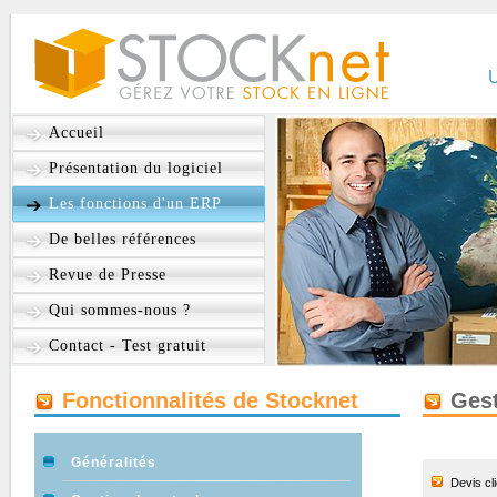
U
Accueil
Présentation du logiciel
Les fonctions d'un ERP
De belles références
Revue de Presse
Qui sommes-nous ?
Contact - Test gratuit
Fonctionnalités de Stocknet
Ges
Généralités
Devis cl