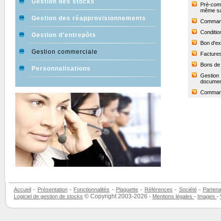
Gestion des stocks
Pré-comm
même sa
Gestion des réapprovisionnements
Command
Conditio
Gestion d'entrepôts
Bon d'ex
Gestion commerciale
Factures
Bons de r
Personnalisations
Gestion 
documen
Commande
-
-
-
-
-
-
Accueil
Présentation
Fonctionnalités
Plaquette
Références
Société
Partena
© Copyright 2003-2026 -
-
-
Logiciel de gestion de stocks
Mentions légales
Images